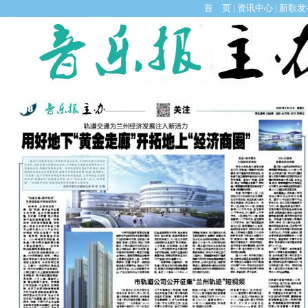
首 页
|
资讯中心
|
新歌发