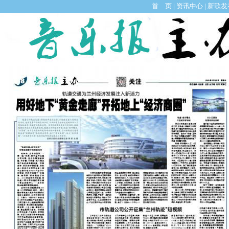
首 页
|
资讯中心
|
新歌发